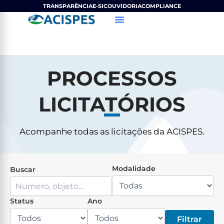
Ir
TRANSPARÊNCIA
E-SIC
OUVIDORIA
COMPLIANCE
para
o
conteúdo
PROCESSOS
LICITATÓRIOS
Acompanhe todas as licitações da ACISPES.
Modalidade
Buscar
Status
Ano
Filtrar