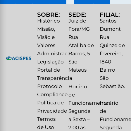
SOBRE:
SEDE:
FILIAL:
Histórico
Juiz de
Santos
Missão,
Fora/MG
Dumont
Visão e
Rua
Rua
Valores
Ataliba de
Quinze de
Administracao
Barros, 5
fevereiro,
Legislação
São
1840
Portal de
Mateus
Bairro
Transparência
São
Protocolo
Sebastião.
Horário
Compliance
de
Política de
Funcionamento:
Horário
Privacidade
Segunda
de
Termos
a Sexta –
Funcioname
de Uso
7:00 às
Segunda