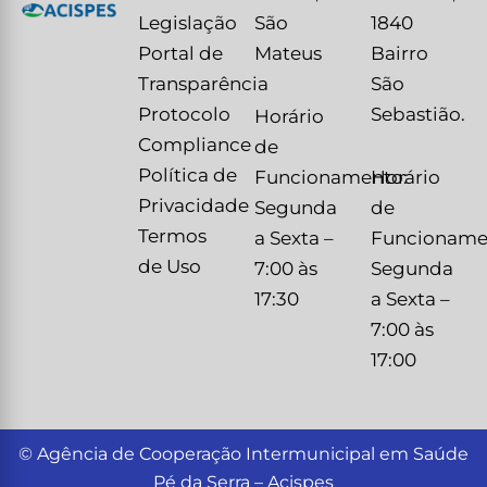
Legislação
São
1840
Portal de
Mateus
Bairro
Transparência
São
Protocolo
Sebastião.
Horário
Compliance
de
Política de
Funcionamento:
Horário
Privacidade
Segunda
de
Termos
a Sexta –
Funcioname
de Uso
7:00 às
Segunda
17:30
a Sexta –
7:00 às
17:00
© Agência de Cooperação Intermunicipal em Saúde
Pé da Serra – Acispes