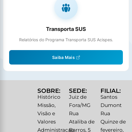
Transporta SUS
Relatórios do Programa Transporta SUS Acispes.
Saiba Mais
SOBRE:
SEDE:
FILIAL:
Histórico
Juiz de
Santos
Missão,
Fora/MG
Dumont
Visão e
Rua
Rua
Valores
Ataliba de
Quinze de
Administracao
Barros, 5
fevereiro,