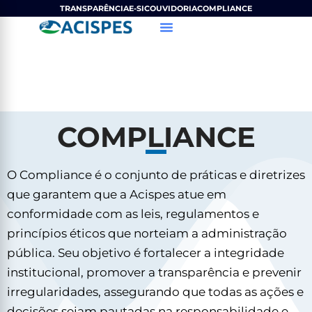
Ir
TRANSPARÊNCIA
E-SIC
OUVIDORIA
COMPLIANCE
para
o
conteúdo
COMPLIANCE
O Compliance é o conjunto de práticas e diretrizes
que garantem que a Acispes atue em
conformidade com as leis, regulamentos e
princípios éticos que norteiam a administração
pública. Seu objetivo é fortalecer a integridade
institucional, promover a transparência e prevenir
irregularidades, assegurando que todas as ações e
decisões sejam pautadas na responsabilidade e