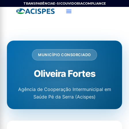
Ir
TRANSPARÊNCIA
E-SIC
OUVIDORIA
COMPLIANCE
para
o
conteúdo
MUNICÍPIO CONSORCIADO
Oliveira Fortes
Agência de Cooperação Intermunicipal em
Saúde Pé da Serra (Acispes)