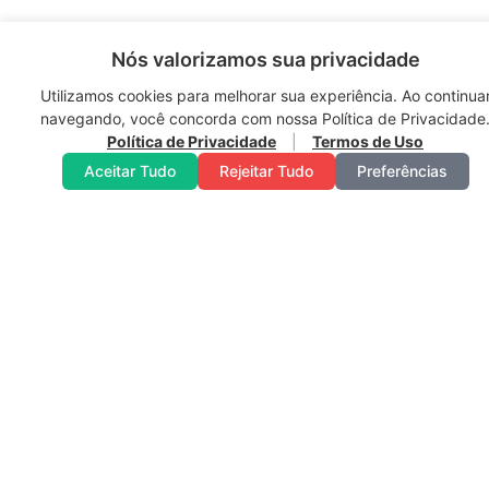
Nós valorizamos sua privacidade
SOBRE:
SEDE:
FILIAL:
Utilizamos cookies para melhorar sua experiência. Ao continua
Histórico
Juiz de
Santos
navegando, você concorda com nossa Política de Privacidade
Missão,
Fora/MG
Dumont
Política de Privacidade
|
Termos de Uso
Visão e
Rua
Rua
Aceitar Tudo
Rejeitar Tudo
Preferências
Valores
Ataliba de
Quinze
Administracao
Barros, 5
de
Legislação
São
fevereiro,
Portal de
Mateus
1840
Transparência
Bairro São
Protocolo
Sebastião.
Horário
Compliance
de
Política de
Funcionamento:
Horário
Privacidade
Segunda
de
Termos
a Sexta –
Funcioname